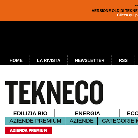
*
VERSIONE OLD DI TEKNE
Clicca qui p
HOME
LA RIVISTA
NEWSLETTER
RSS
PUBBLICITÀ
EDILIZIA BIO
ENERGIA
ECO
ALTERNATIVA
AZIENDE PREMIUM
AZIENDE
CATEGORIE